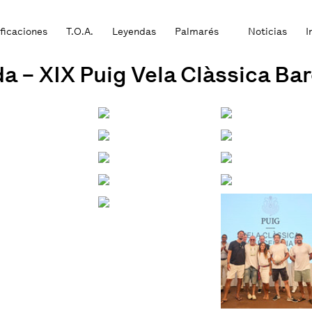
ificaciones
T.O.A.
Leyendas
Palmarés
Noticias
I
da – XIX Puig Vela Clàssica Ba