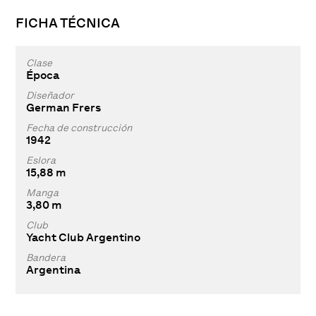
FICHA TÉCNICA
Clase
Época
Diseñador
German Frers
Fecha de construcción
1942
Eslora
15,88 m
Manga
3,80 m
Club
Yacht Club Argentino
Bandera
Argentina