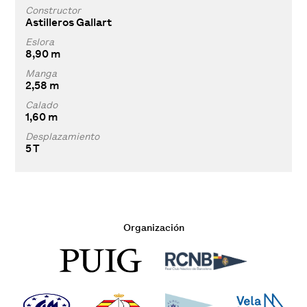
Constructor
Astilleros Gallart
Eslora
8,90 m
Manga
2,58 m
Calado
1,60 m
Desplazamiento
5 T
Organización