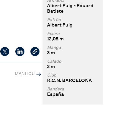
Armador
Albert Puig - Eduard
Batiste
Patrón
Albert Puig
Eslora
12,05 m
Manga
3 m
Calado
2 m
MANITOU
Club
R.C.N. BARCELONA
Bandera
España