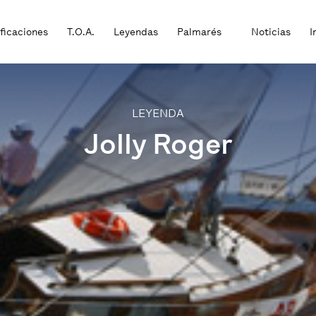
ificaciones
T.O.A.
Leyendas
Palmarés
Noticias
I
LEYENDA
Jolly Roger