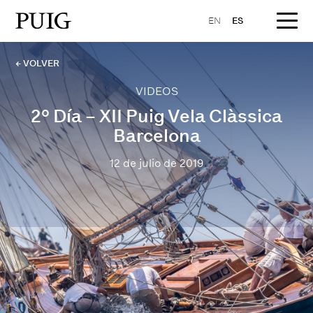
EN
ES
← VOLVER
VIDEOS
2º Día – XII Puig Vela Clàssica
Barcelona
12 de julio de 2019