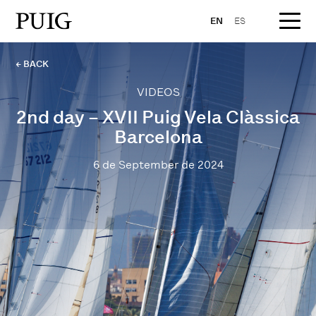
EN
ES
← BACK
VIDEOS
2nd day – XVII Puig Vela Clàssica
Barcelona
6 de September de 2024