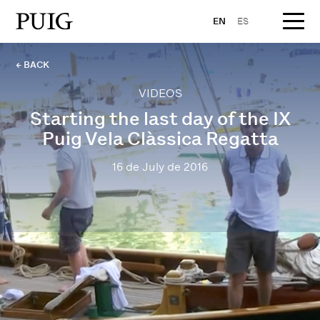
EN
ES
← BACK
VIDEOS
Starting the last day of the IX
Puig Vela Clàssica Regatta
16 de July de 2016