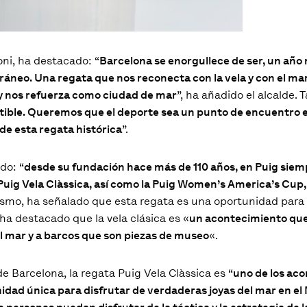
oni, ha destacado: “
Barcelona se enorgullece de ser, un año 
ráneo. Una regata que nos reconecta con la vela y con el ma
 y nos refuerza como ciudad de mar
”, ha añadido el alcalde.
tible. Queremos que el deporte sea un punto de encuentro e
de esta regata histórica
”.
do: “
desde su fundación hace más de 110 años, en Puig sie
Puig Vela Clàssica, así como la Puig Women’s America’s Cup
ismo, ha señalado que esta regata es una oportunidad para 
a destacado que la vela clásica es «
un acontecimiento que
el mar y a barcos que son piezas de museo
«.
e Barcelona, la regata Puig Vela Clàssica es “
uno de los ac
ad única para disfrutar de verdaderas joyas del mar en el 