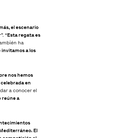
más, el escenario
r
”. “
Esta regata es
 También ha
 invitamos a los
mpre nos hemos
, celebrada en
dar a conocer el
 reúne a
ontecimientos
Mediterráneo. El