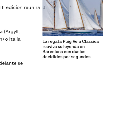
II edición reunirá
 (Argyll,
) o Italia
La regata Puig Vela Clàssica
reaviva su leyenda en
Barcelona con duelos
decididos por segundos
delante se