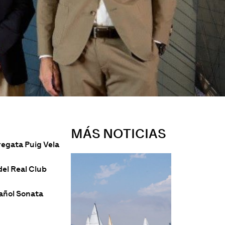
MÁS NOTICIAS
regata Puig Vela
del Real Club
pañol Sonata