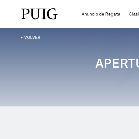
Anuncio de Regata
Clas
← VOLVER
APERT