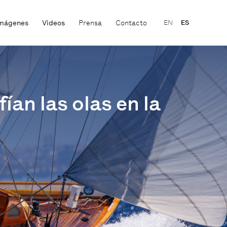
mágenes
Videos
Prensa
Contacto
EN
ES
an las olas en la