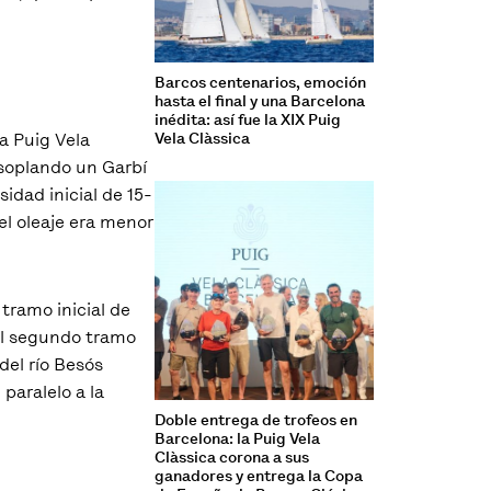
Barcos centenarios, emoción
hasta el final y una Barcelona
inédita: así fue la XIX Puig
a Puig Vela
Vela Clàssica
 soplando un Garbí
idad inicial de 15-
l oleaje era menor
tramo inicial de
 el segundo tramo
del río Besós
paralelo a la
Doble entrega de trofeos en
Barcelona: la Puig Vela
Clàssica corona a sus
ganadores y entrega la Copa