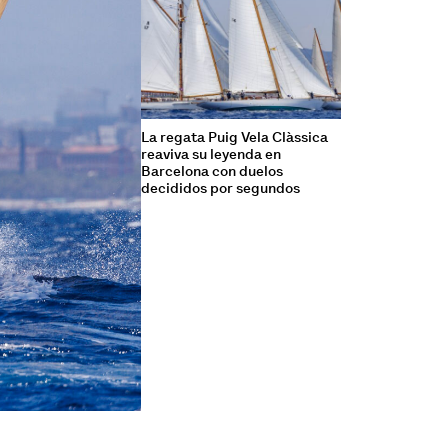
La regata Puig Vela Clàssica
reaviva su leyenda en
Barcelona con duelos
decididos por segundos