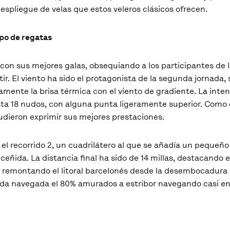
espliegue de velas que estos veleros clásicos ofrecen.
mpo de regatas
con sus mejores galas, obsequiando a los participantes de l
ir. El viento ha sido el protagonista de la segunda jornada,
ente la brisa térmica con el viento de gradiente. La intens
a 18 nudos, con alguna punta ligeramente superior. Como e
pudieron exprimir sus mejores prestaciones.
l recorrido 2, un cuadrilátero al que se añadía un pequeño 
eñida. La distancia final ha sido de 14 millas, destacando
as remontando el litoral barcelonés desde la desembocadura 
ida navegada el 80% amurados a estribor navegando casi en 