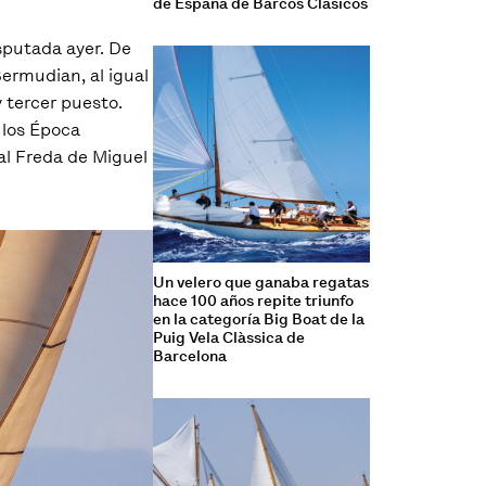
de España de Barcos Clásicos
sputada ayer. De
Bermudian, al igual
 tercer puesto.
 los Época
al Freda de Miguel
Un velero que ganaba regatas
hace 100 años repite triunfo
en la categoría Big Boat de la
Puig Vela Clàssica de
Barcelona