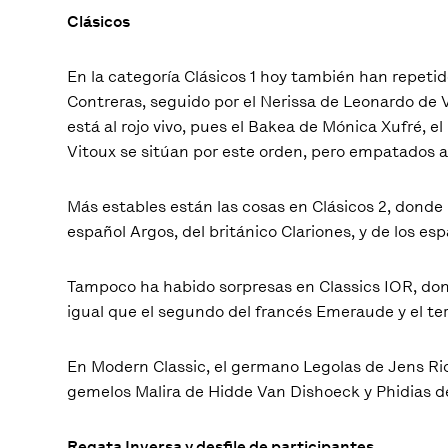
Clásicos
En la categoría Clásicos 1 hoy también han repetid
Contreras, seguido por el Nerissa de Leonardo de V
está al rojo vivo, pues el Bakea de Mónica Xufré, 
Vitoux se sitúan por este orden, pero empatados a
Más estables están las cosas en Clásicos 2, donde
español Argos, del británico Clariones, y de los es
Tampoco ha habido sorpresas en Classics IOR, donde
igual que el segundo del francés Emeraude y el te
En Modern Classic, el germano Legolas de Jens Ric
gemelos Malira de Hidde Van Dishoeck y Phidias de
Regata Inversa y desfile de participantes